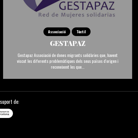
Associació
Tèxtil
GESTAPAZ
Gestapaz Associació de dones migrants solidàries que, havent
viscut les diferents problemàtiques dels seus països d'origen i
reconeixent les que...
suport de: