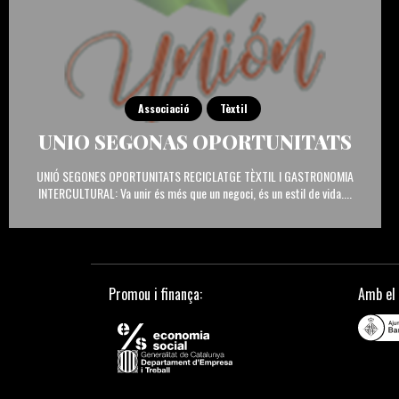
Associació
Tèxtil
UNIO SEGONAS OPORTUNITATS
UNIÓ SEGONES OPORTUNITATS RECICLATGE TÈXTIL I GASTRONOMIA
INTERCULTURAL: Va unir és més que un negoci, és un estil de vida....
Promou i finança:
Amb el 