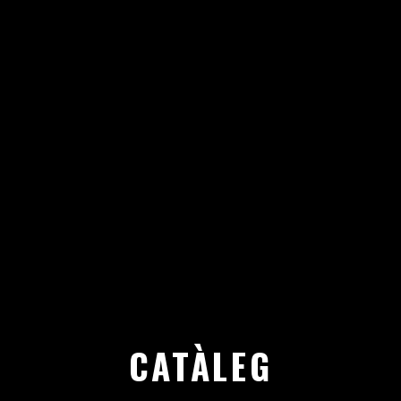
CATÀLEG D'INICIATIVES MIGRANTS
ANTIRACISTES
CATÀLEG