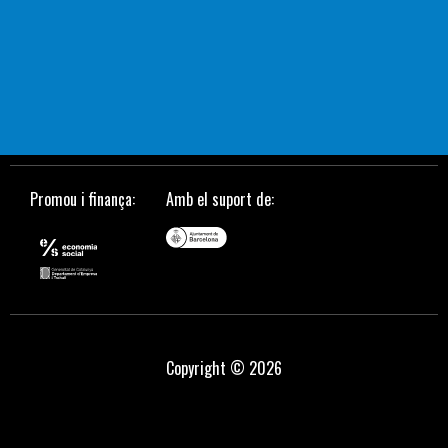
Promou i finança:
Amb el suport de:
Copyright © 2026
grandpashabet
grandpashabet
Jojobet
sahabet
https://milliol.com/
selcuks