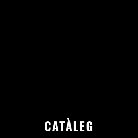
CATÀLEG D'INICIATIVES MIGRANTS
ANTIRACISTES
CATÀLEG