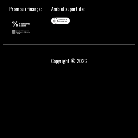
Promou i finança:
Amb el suport de:
Copyright © 2026
grandpashabet
grandpashabet
Jojobet
sahabet
https://milliol.com/
selcuks