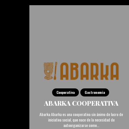
Cooperativa
Gastronomia
ABARKA COOPERATIVA
Abarka Abarka es una cooperativa sin ánimo de lucro de
iniciativa social, que nace de la necesidad de
autoorganizarse como...