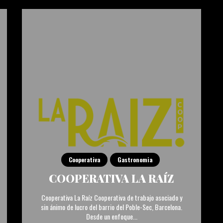
Cooperativa
Gastronomia
COOPERATIVA LA RAÍZ
Cooperativa La Raíz Cooperativa de trabajo asociado y
sin ánimo de lucro del barrio del Poble-Sec, Barcelona.
Desde un enfoque...