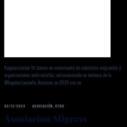
Regularización YA Somos un movimiento de colectivos migrantes y
organizaciones antirracistas, autoconvocado en defensa de la
#RegularizacionYa. Nacimos en 2020 con un
03/12/2024
ASOCIACIÓN
,
OTRO
Asociacion Migress