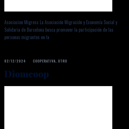
Asociacion Migress La Asociación Migración y Economía Social y
Solidaria de Barcelona busca promover la participación de las
personas migrantes en la
02/12/2024
COOPERATIVA
,
OTRO
Diomcoop