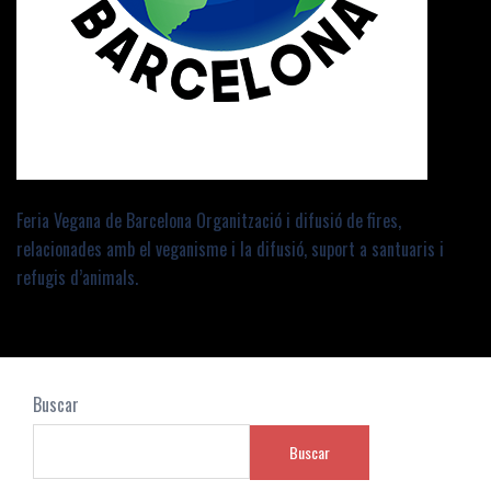
Feria Vegana de Barcelona Organització i difusió de fires,
relacionades amb el veganisme i la difusió, suport a santuaris i
refugis d’animals.
Buscar
Buscar