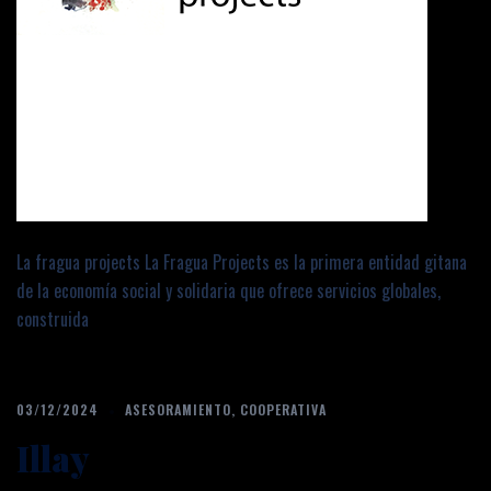
La fragua projects La Fragua Projects es la primera entidad gitana
de la economía social y solidaria que ofrece servicios globales,
construida
03/12/2024
ASESORAMIENTO
,
COOPERATIVA
Illay