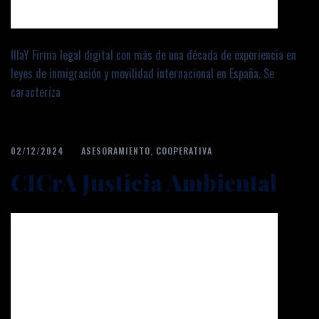
IllaY Firma legal digital con más de una década de experiencia en
leyes de inmigración y movilidad internacional en España. Se
caracteriza
02/12/2024
ASESORAMIENTO
,
COOPERATIVA
CICrA Justicia Ambiental